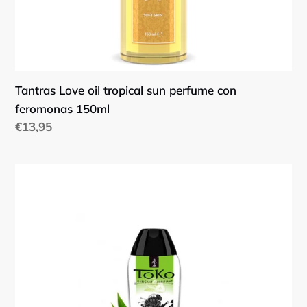
Tantras Love oil tropical sun perfume con
feromonas 150ml
Precio
€13,95
habitual
Shunga
Lubricante
Toko
aroma
pera
y
té
verde