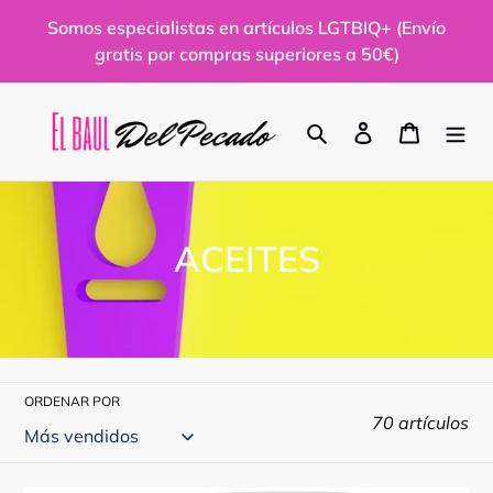
Ir
Somos especialistas en artículos LGTBIQ+ (Envío
directamente
gratis por compras superiores a 50€)
al
contenido
Buscar
Ingresar
Carrito
C
ACEITES
o
l
e
ORDENAR POR
c
70 artículos
c