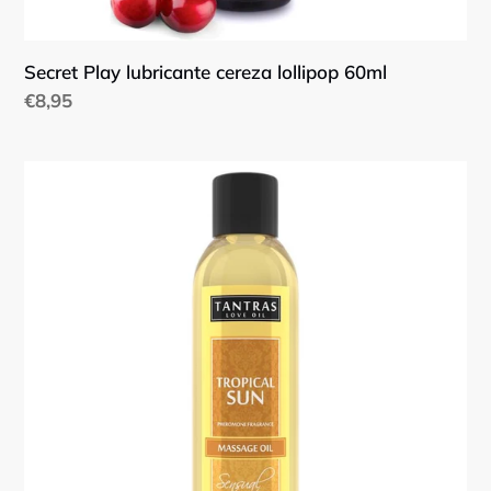
Secret Play lubricante cereza lollipop 60ml
Precio
€8,95
habitual
Tantras
Love
oil
tropical
sun
perfume
con
feromonas
150ml