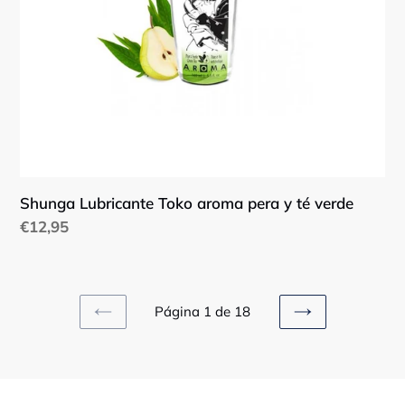
Shunga Lubricante Toko aroma pera y té verde
Precio
€12,95
habitual
Página 1 de 18
PAGINA
SIGUIENTE
ANTERIOR
PÁGINA