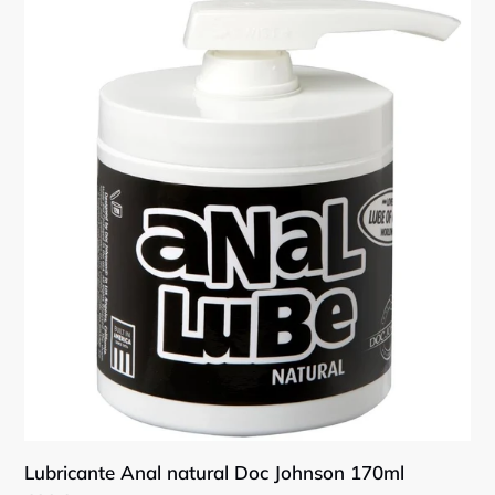
i
Lubricante
Anal
ó
natural
n
Doc
Johnson
:
170ml
Lubricante Anal natural Doc Johnson 170ml