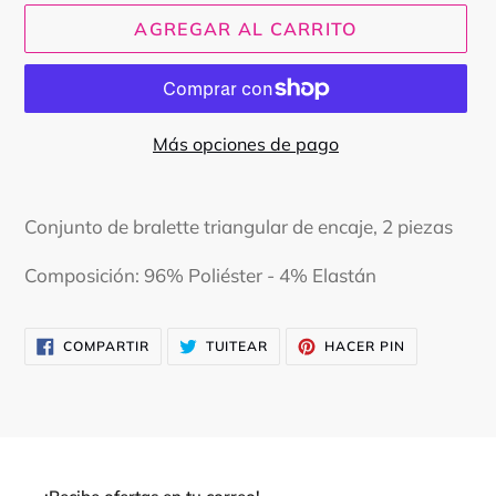
AGREGAR AL CARRITO
Más opciones de pago
Agregando
el
Conjunto de bralette triangular de encaje, 2 piezas
producto
a
Composición: 96% Poliéster - 4% Elastán
tu
carrito
COMPARTIR
TUITEAR
PINEAR
COMPARTIR
TUITEAR
HACER PIN
EN
EN
EN
FACEBOOK
TWITTER
PINTEREST