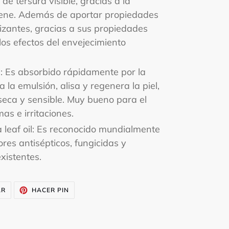
de tersura visible, gracias a la
iene. Además de aportar propiedades
lizantes, gracias a sus propiedades
los efectos del envejecimiento
remat
l: Es absorbido rápidamente por la
a la emulsión, alisa y regenera la piel,
seca y sensible. Muy bueno para el
as e irritaciones.
a leaf oil: Es reconocido mundialmente
res antisépticos, fungicidas y
xistentes.
TUITEAR
PINEAR
AR
HACER PIN
EN
EN
TWITTER
PINTEREST