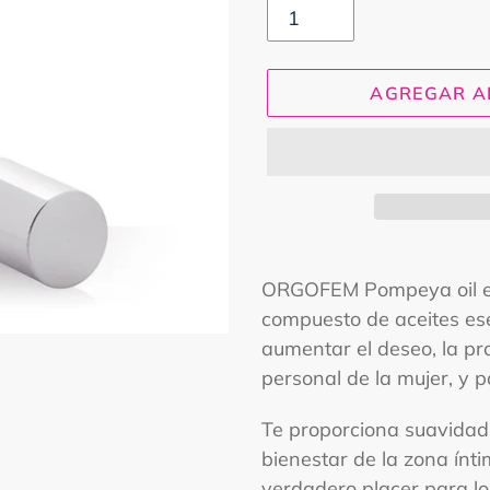
AGREGAR A
Agregando
el
ORGOFEM Pompeya oil es
producto
compuesto de aceites ese
a
aumentar el deseo, la pr
tu
personal de la mujer, y p
carrito
Te proporciona suavidad,
bienestar de la zona ínt
verdadero placer para lo