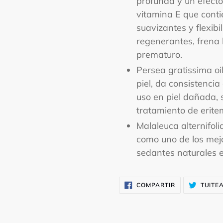
profunda y un efecto 
vitamina E que cont
suavizantes y flexibi
regenerantes, frena 
p
Persea gratissima oi
piel, da consistencia 
uso en piel dañada, 
tratamiento de eritem
Malaleuca alternifoli
como uno de los mejo
sedantes naturales e
COMPARTIR
COMPARTIR
TUITE
EN
FACEBOOK