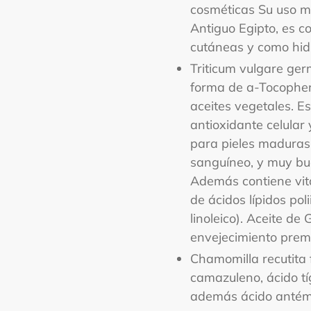
cosméticas Su uso má
Antiguo Egipto, es 
cutáneas y como hidr
Triticum vulgare ger
forma de a-Tocophero
aceites vegetales. E
antioxidante celular
para pieles maduras
sanguíneo, y muy bue
Además contiene vit
de ácidos lípidos pol
linoleico). Aceite d
envejecimiento prema
Chamomilla recutita f
camazuleno, ácido tí
además ácido antémi