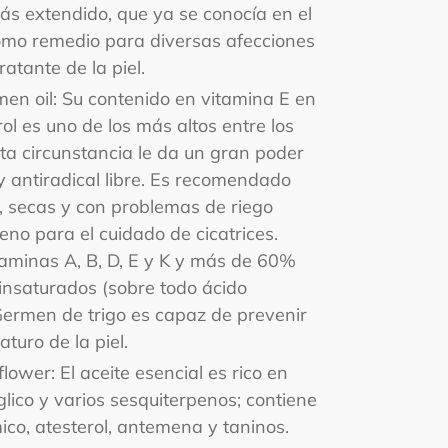
s extendido, que ya se conocía en el
como remedio para diversas afecciones
atante de la piel.
men oil: Su contenido en vitamina E en
l es uno de los más altos entre los
sta circunstancia le da un gran poder
 y antiradical libre. Es recomendado
, secas y con problemas de riego
no para el cuidado de cicatrices.
aminas A, B, D, E y K y más de 60%
iinsaturados (sobre todo ácido
e Germen de trigo es capaz de prevenir
turo de la piel.
lower: El aceite esencial es rico en
glico y varios sesquiterpenos; contiene
co, atesterol, antemena y taninos.