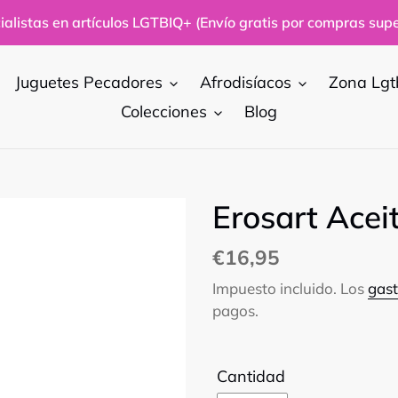
alistas en artículos LGTBIQ+ (Envío gratis por compras supe
Juguetes Pecadores
Afrodisíacos
Zona Lgt
Colecciones
Blog
Erosart Ace
Precio
€16,95
habitual
Impuesto incluido. Los
gast
pagos.
Cantidad