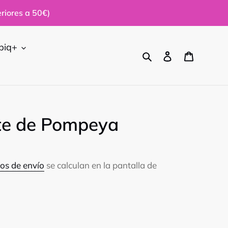
riores a 50€)
biq+
Buscar
Ingresar
Carrito
ite de Pompeya
os de envío
se calculan en la pantalla de