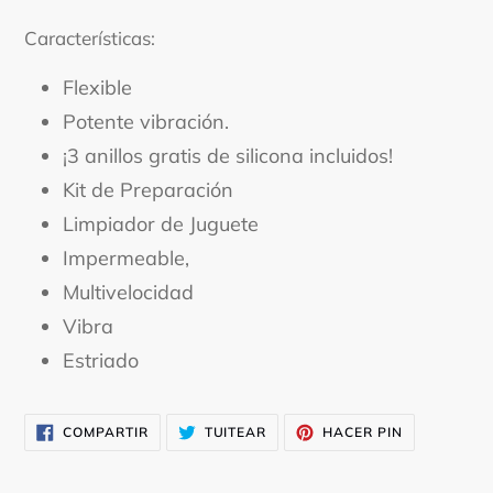
Características:
Flexible
Potente vibración.
¡3 anillos gratis de silicona incluidos!
Kit de Preparación
Limpiador de Juguete
Impermeable,
Multivelocidad
Vibra
Estriado
COMPARTIR
TUITEAR
PINEAR
COMPARTIR
TUITEAR
HACER PIN
EN
EN
EN
FACEBOOK
TWITTER
PINTEREST