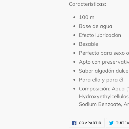
Características:
100 ml
Base de agua
Efecto lubricación
Besable
Perfecto para sexo o
Apto con preservativ
Sabor algodón dulce
Para ella y para él
Composición: Aqua (W
Hydroxyethylcellulo
Sodium Benzoate, A
COMPARTIR
COMPARTIR
TUITE
EN
FACEBOOK