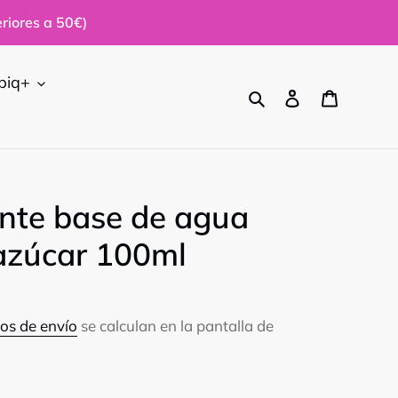
riores a 50€)
biq+
Buscar
Ingresar
Carrito
ante base de agua
azúcar 100ml
os de envío
se calculan en la pantalla de