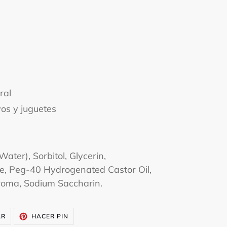
ral
os y juguetes
ater), Sorbitol, Glycerin,
se, Peg-40 Hydrogenated Castor Oil,
roma, Sodium Saccharin.
TUITEAR
PINEAR
AR
HACER PIN
EN
EN
TWITTER
PINTEREST