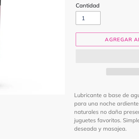
Cantidad
AGREGAR A
Agregando
el
Lubricante a base de ag
producto
para una noche ardiente.
a
naturales no daña preser
tu
juguetes favoritos. Simp
carrito
deseada y masajea.