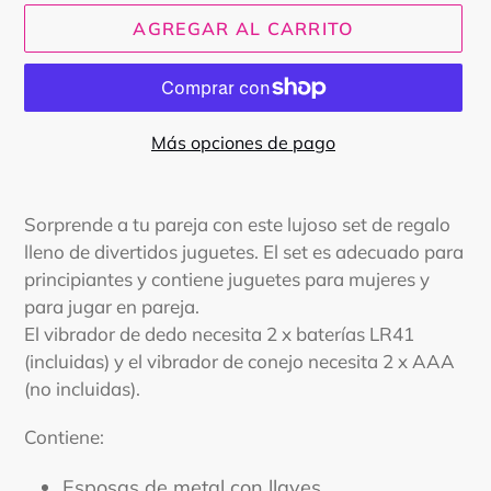
AGREGAR AL CARRITO
Más opciones de pago
Agregando
el
Sorprende a tu pareja con este lujoso set de regalo
producto
lleno de divertidos juguetes. El set es adecuado para
a
principiantes y contiene juguetes para mujeres y
tu
para jugar en pareja.
carrito
El vibrador de dedo necesita 2 x baterías LR41
(incluidas) y el vibrador de conejo necesita 2 x AAA
(no incluidas).
Contiene:
Esposas de metal con llaves