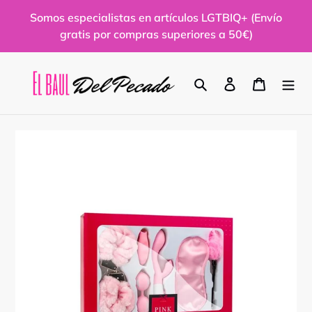
Ir
Somos especialistas en artículos LGTBIQ+ (Envío
directamente
gratis por compras superiores a 50€)
al
contenido
Buscar
Ingresar
Carrito