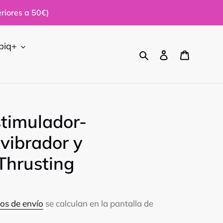
riores a 50€)
biq+
Buscar
Ingresar
Carrito
stimulador-
vibrador y
Thrusting
os de envío
se calculan en la pantalla de