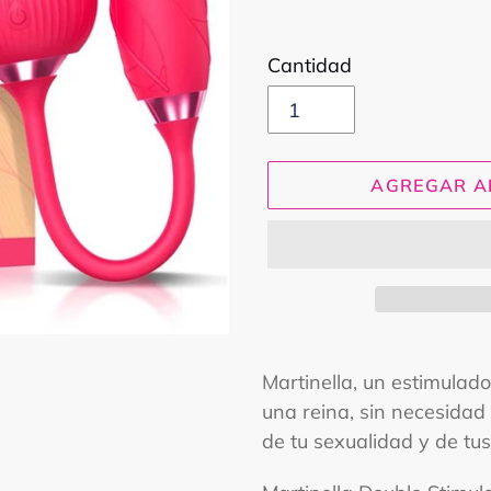
Cantidad
AGREGAR A
Agregando
el
Martinella, un estimulad
producto
una reina, sin necesidad
a
de tu sexualidad y de t
tu