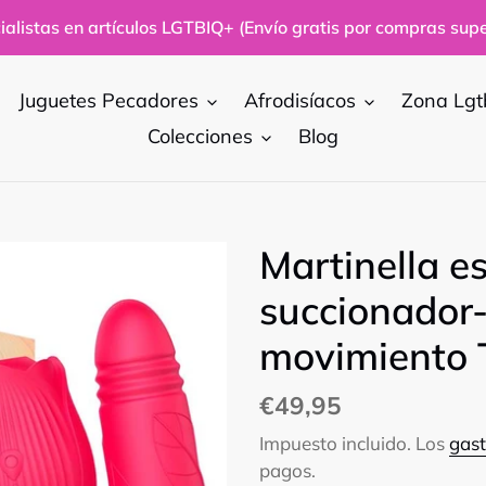
alistas en artículos LGTBIQ+ (Envío gratis por compras supe
Juguetes Pecadores
Afrodisíacos
Zona Lgt
Colecciones
Blog
Martinella e
succionador-
movimiento 
Precio
€49,95
habitual
Impuesto incluido. Los
gast
pagos.