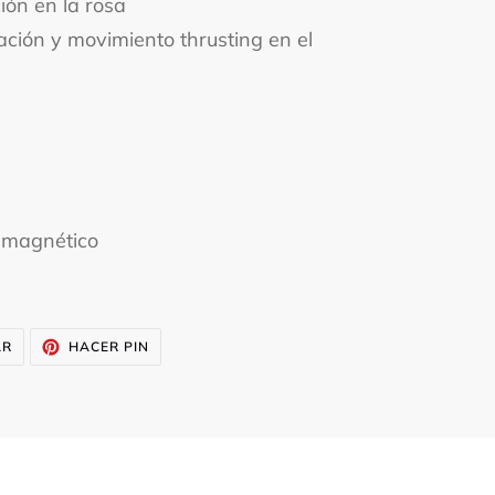
ión en la rosa
ación y movimiento thrusting en el
 magnético
TUITEAR
PINEAR
AR
HACER PIN
EN
EN
TWITTER
PINTEREST