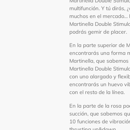
Martinella Double Stimula
carrito
multifunción. Y tú dirás,
muchos en el mercado… P
Martinella Double Stimula
podrás gemir de placer.
En la parte superior de M
encontrarás una forma m
Martinella, que sabemos 
Martinella Double Stimula
con uno alargado y flexibl
encontrarás un huevo vi
con el resto de la línea.
En la parte de la rosa po
succión, que sabemos que
10 funciones de vibració
thrusting up&down.