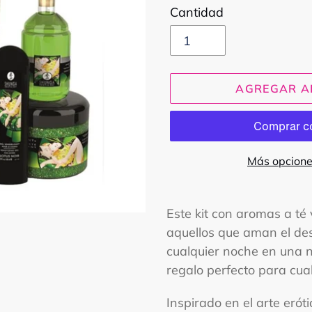
Cantidad
AGREGAR A
Más opcione
Agregando
el
Este kit con aromas a té
producto
aquellos que aman el des
a
cualquier noche en una n
tu
regalo perfecto para cua
carrito
Inspirado en el arte erót