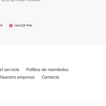
TUITEAR
PINEAR
AR
HACER PIN
EN
EN
TWITTER
PINTEREST
l servicio
Política de reembolso
Nuestra empresa
Contacto