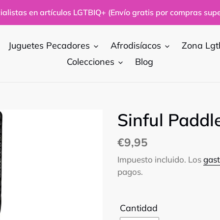
alistas en artículos LGTBIQ+ (Envío gratis por compras supe
Juguetes Pecadores
Afrodisíacos
Zona Lgt
Colecciones
Blog
Sinful Paddl
Precio
€9,95
habitual
Impuesto incluido. Los
gast
pagos.
Cantidad