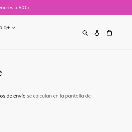
riores a 50€)
biq+
Buscar
Ingresar
Carrito
e
os de envío
se calculan en la pantalla de