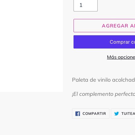
AGREGAR A
Más opcione
Agregando
el
Paleta de vinilo acolchad
producto
¡El complemento perfect
a
tu
carrito
COMPARTIR
COMPARTIR
TUITE
EN
FACEBOOK